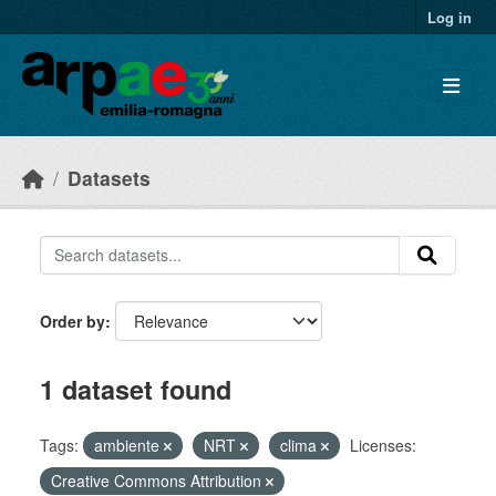
Skip to main content
Log in
Datasets
Order by
1 dataset found
Tags:
ambiente
NRT
clima
Licenses:
Creative Commons Attribution