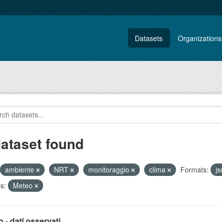
Datasets
Organizations
dataset found
ambiente
NRT
monitoraggio
clima
Formats:
j
s:
Meteo
 - dati osservati