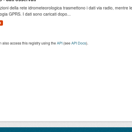
zioni della rete idrometeorologica trasmettono i dati via radio, mentre
ogia GPRS. I dati sono caricati dopo...
d
 also access this registry using the
API
(see
API Docs
).