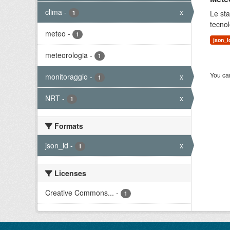
clima
-
x
Le sta
1
tecnol
meteo
-
1
json_l
meteorologia
-
1
You can
monitoraggio
-
x
1
NRT
-
x
1
Formats
json_ld
-
x
1
Licenses
Creative Commons...
-
1