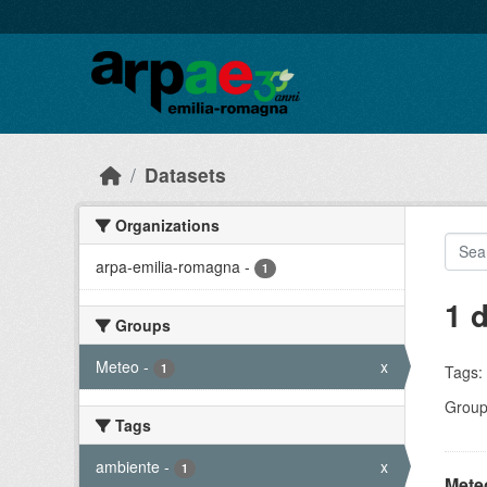
Skip to main content
Datasets
Organizations
arpa-emilia-romagna
-
1
1 
Groups
Meteo
-
x
1
Tags:
Group
Tags
ambiente
-
x
1
Meteo