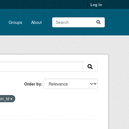
Log in
Groups
About
Order by
son_ld