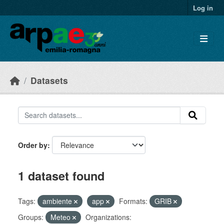
Skip to main content
Log in
Datasets
Order by
1 dataset found
Tags:
ambiente
app
Formats:
GRIB
Groups:
Meteo
Organizations: