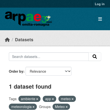
Skip to main content
Log in
Datasets
Order by
1 dataset found
Tags:
ambiente
app
meteo
meteorologia
Groups:
Meteo