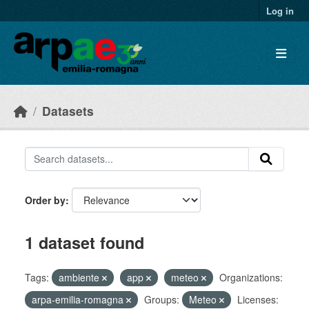
Skip to main content
Log in
Datasets
Order by
1 dataset found
Tags:
ambiente
app
meteo
Organizations:
arpa-emilia-romagna
Groups:
Meteo
Licenses: