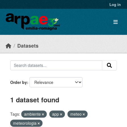
Skip to main content
Log in
Datasets
Order by
1 dataset found
Tags:
ambiente
app
meteo
meteorologia