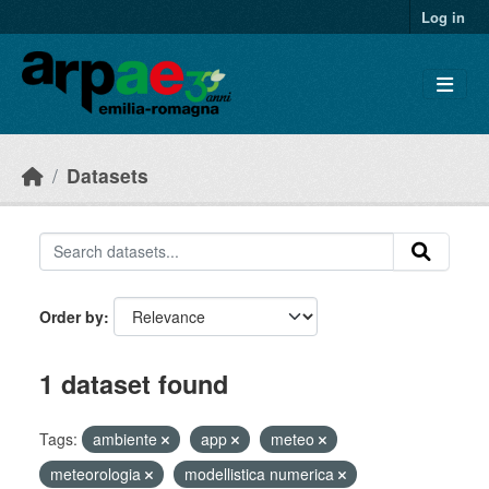
Skip to main content
Log in
Datasets
Order by
1 dataset found
Tags:
ambiente
app
meteo
meteorologia
modellistica numerica