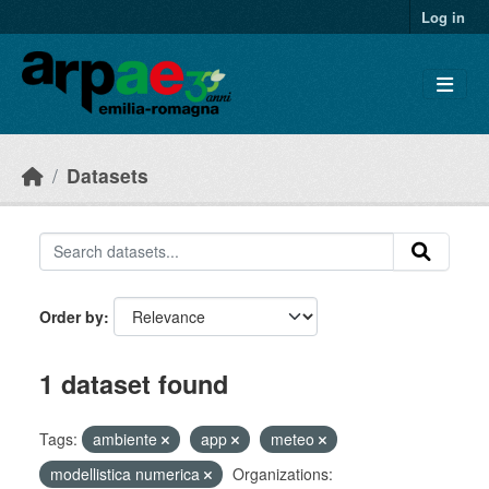
Skip to main content
Log in
Datasets
Order by
1 dataset found
Tags:
ambiente
app
meteo
modellistica numerica
Organizations: