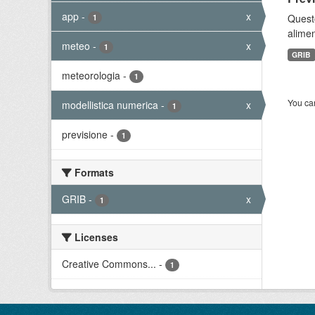
app
-
x
Quest
1
alimen
meteo
-
x
1
GRIB
meteorologia
-
1
You can
modellistica numerica
-
x
1
previsione
-
1
Formats
GRIB
-
x
1
Licenses
Creative Commons...
-
1