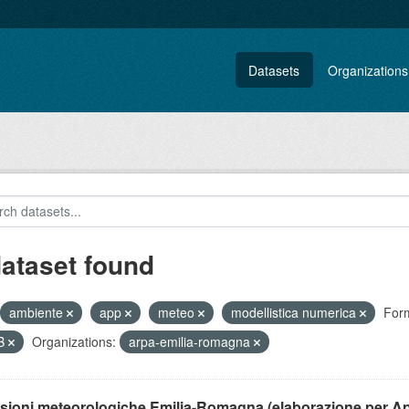
Datasets
Organizations
dataset found
ambiente
app
meteo
modellistica numerica
Form
B
Organizations:
arpa-emilia-romagna
isioni meteorologiche Emilia-Romagna (elaborazione per A