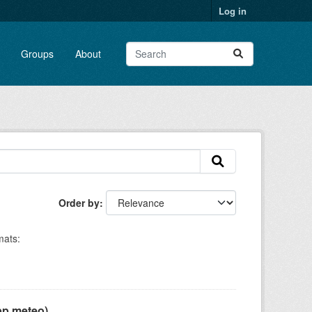
Log in
Groups
About
Order by
ats:
pp meteo)