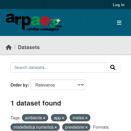
Skip to main content
Log in
Datasets
Order by
1 dataset found
Tags:
ambiente
app
meteo
modellistica numerica
previsione
Formats: