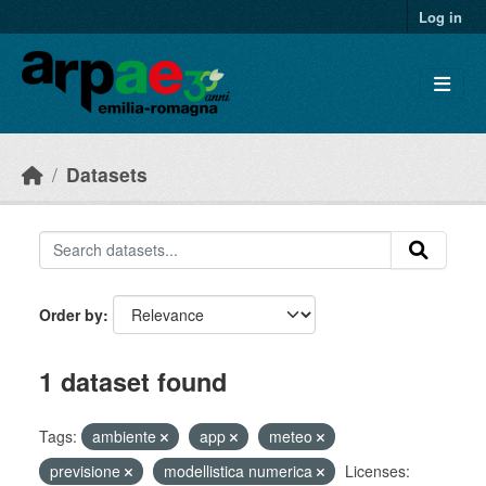
Skip to main content
Log in
Datasets
Order by
1 dataset found
Tags:
ambiente
app
meteo
previsione
modellistica numerica
Licenses: