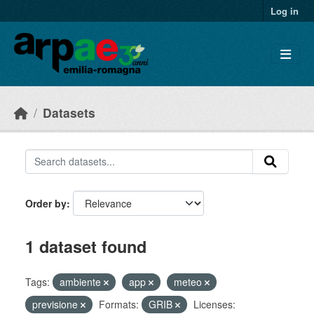
Skip to main content
Log in
Datasets
Order by
1 dataset found
Tags:
ambiente
app
meteo
previsione
Formats:
GRIB
Licenses: