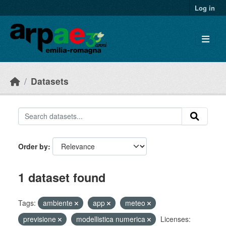
Skip to main content
Log in
Datasets
Order by
1 dataset found
Tags:
ambiente
app
meteo
previsione
modellistica numerica
Licenses: