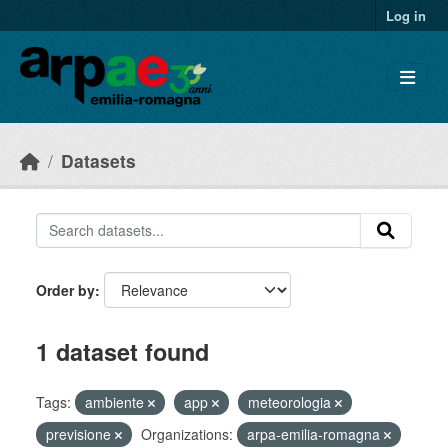
Skip to main content
Log in
Datasets
Order by
1 dataset found
Tags:
ambiente
app
meteorologia
previsione
Organizations:
arpa-emilia-romagna