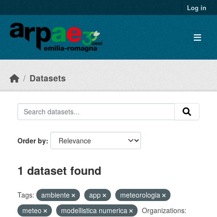
Skip to main content
Log in
Datasets
Order by
1 dataset found
Tags:
ambiente
app
meteorologia
meteo
modellistica numerica
Organizations: