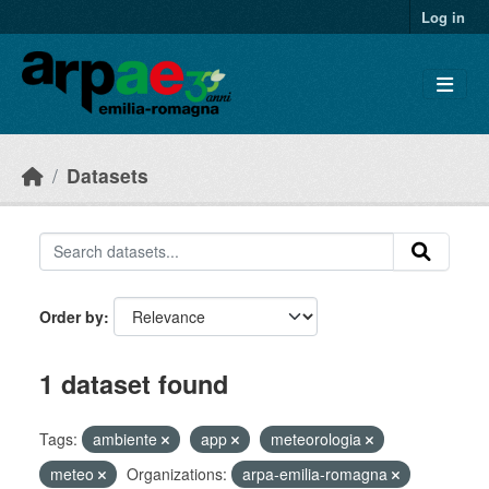
Skip to main content
Log in
Datasets
Order by
1 dataset found
Tags:
ambiente
app
meteorologia
meteo
Organizations:
arpa-emilia-romagna