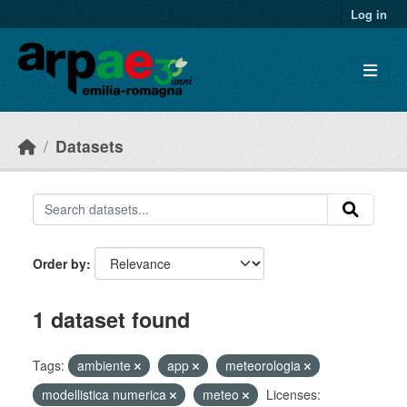
Skip to main content
Log in
Datasets
Order by
1 dataset found
Tags:
ambiente
app
meteorologia
modellistica numerica
meteo
Licenses: