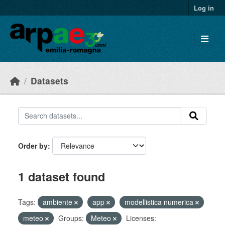
Skip to main content
Log in
Datasets
Order by
1 dataset found
Tags:
ambiente
app
modellistica numerica
meteo
Groups:
Meteo
Licenses: