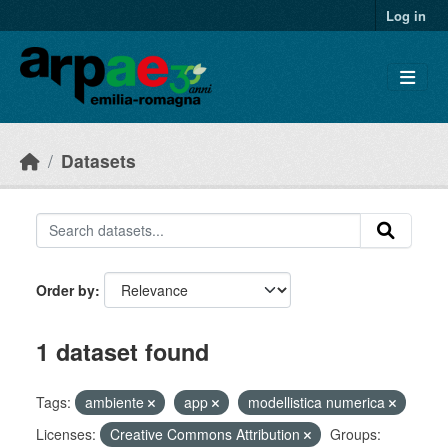
Skip to main content
Log in
Datasets
Order by
1 dataset found
Tags:
ambiente
app
modellistica numerica
Licenses:
Creative Commons Attribution
Groups: