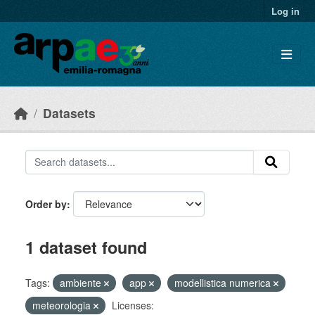
Skip to main content
Log in
Datasets
Order by
1 dataset found
Tags:
ambiente
app
modellistica numerica
meteorologia
Licenses: