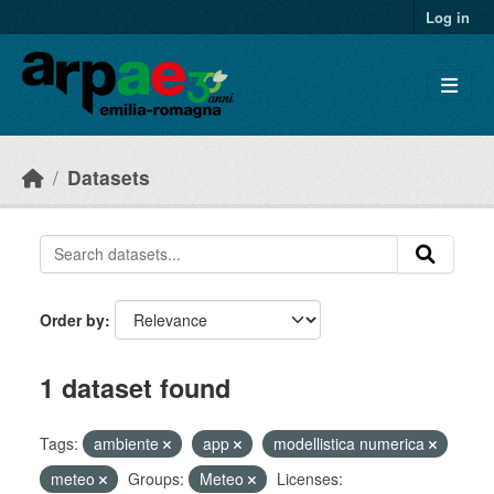
Skip to main content
Log in
Datasets
Order by
1 dataset found
Tags:
ambiente
app
modellistica numerica
meteo
Groups:
Meteo
Licenses: