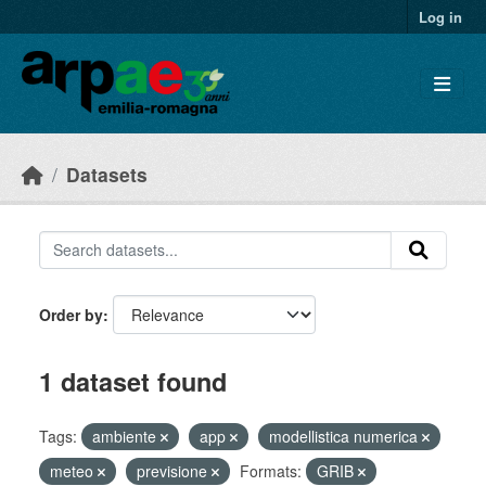
Skip to main content
Log in
Datasets
Order by
1 dataset found
Tags:
ambiente
app
modellistica numerica
meteo
previsione
Formats:
GRIB