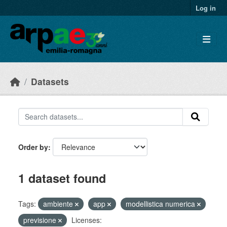
Skip to main content
Log in
Datasets
Order by
1 dataset found
Tags:
ambiente
app
modellistica numerica
previsione
Licenses: