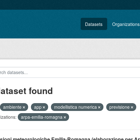
Datasets
Organizations
dataset found
ambiente
app
modellistica numerica
previsione
zations:
arpa-emilia-romagna
isioni meteorologiche Emilia-Romagna (elaborazione per A