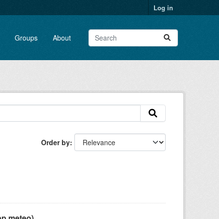
Log in
Groups
About
Order by
pp meteo)