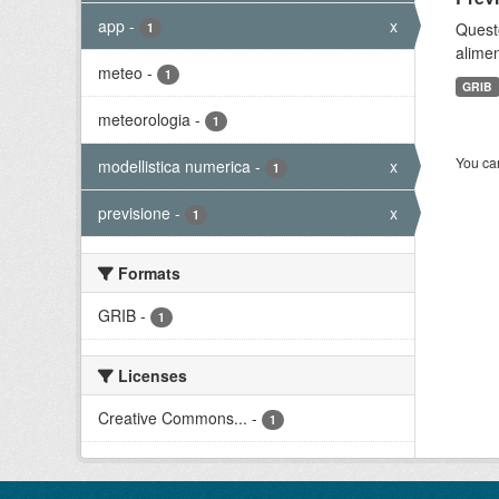
app
-
x
Quest
1
alimen
meteo
-
1
GRIB
meteorologia
-
1
You can
modellistica numerica
-
x
1
previsione
-
x
1
Formats
GRIB
-
1
Licenses
Creative Commons...
-
1