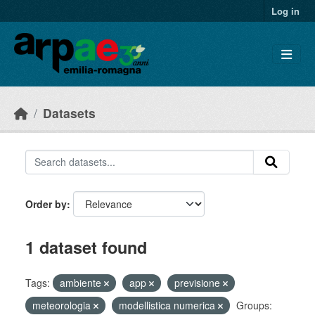
Skip to main content
Log in
Datasets
Order by
1 dataset found
Tags:
ambiente
app
previsione
meteorologia
modellistica numerica
Groups: