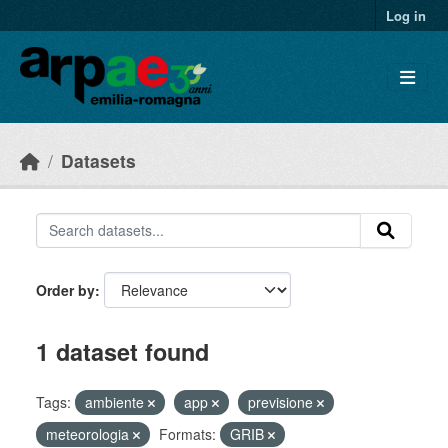
Skip to main content
Log in
Datasets
Order by
1 dataset found
Tags:
ambiente
app
previsione
meteorologia
Formats:
GRIB