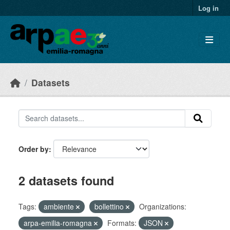
Skip to main content
Log in
Datasets
Order by
2 datasets found
Tags:
ambiente
bollettino
Organizations:
arpa-emilia-romagna
Formats:
JSON