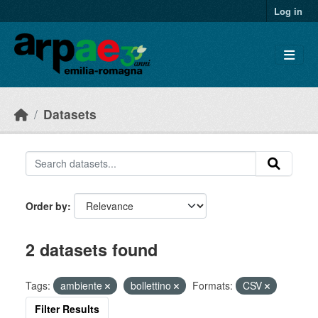
Skip to main content
Log in
Datasets
Order by
2 datasets found
Tags:
ambiente
bollettino
Formats:
CSV
Filter Results