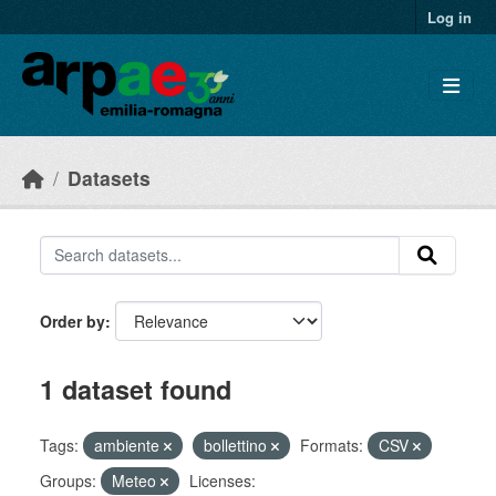
Skip to main content
Log in
Datasets
Order by
1 dataset found
Tags:
ambiente
bollettino
Formats:
CSV
Groups:
Meteo
Licenses: