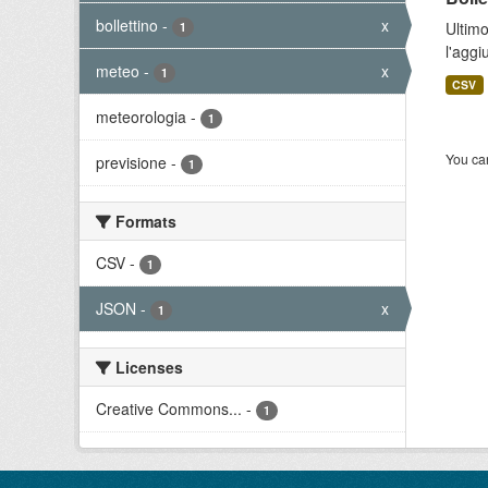
bollettino
-
x
Ultimo
1
l'aggi
meteo
-
x
1
CSV
meteorologia
-
1
You can
previsione
-
1
Formats
CSV
-
1
JSON
-
x
1
Licenses
Creative Commons...
-
1