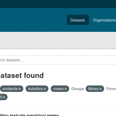
Datasets
Organizations
dataset found
ambiente
bollettino
meteo
Groups:
Meteo
Forma
ON
ttino testuale previsioni meteo