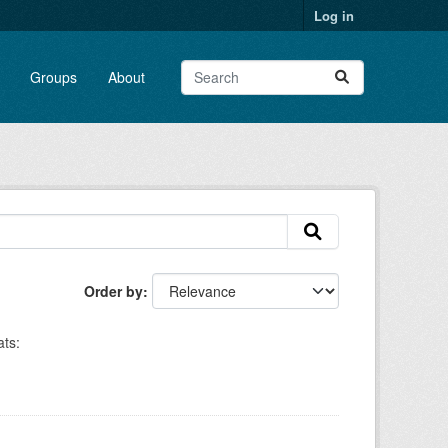
Log in
Groups
About
Order by
ts: