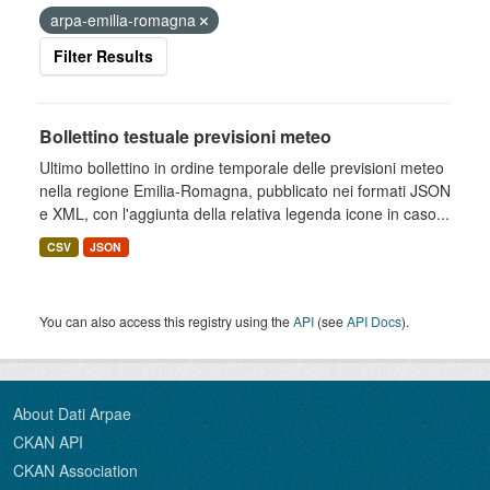
arpa-emilia-romagna
Filter Results
Bollettino testuale previsioni meteo
Ultimo bollettino in ordine temporale delle previsioni meteo
nella regione Emilia-Romagna, pubblicato nei formati JSON
e XML, con l'aggiunta della relativa legenda icone in caso...
CSV
JSON
You can also access this registry using the
API
(see
API Docs
).
About Dati Arpae
CKAN API
CKAN Association