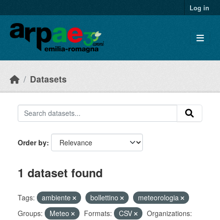
Skip to main content
Log in
Datasets
Order by
1 dataset found
Tags:
ambiente
bollettino
meteorologia
Groups:
Meteo
Formats:
CSV
Organizations: