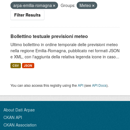
arpa-emilia-romagna
Groups:
Meteo
Filter Results
Bollettino testuale previsioni meteo
Ultimo bollettino in ordine temporale delle previsioni meteo
nella regione Emilia-Romagna, pubblicato nei formati JSON
e XML, con l'aggiunta della relativa legenda icone in caso...
CSV
JSON
You can also access this registry using the
API
(see
API Docs
).
About Dati Arpae
CKAN API
CKAN Association