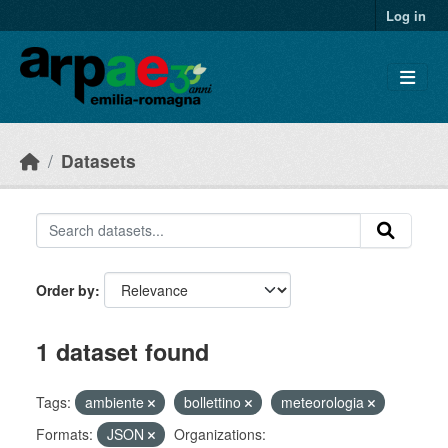
Skip to main content
Log in
Datasets
Order by
1 dataset found
Tags:
ambiente
bollettino
meteorologia
Formats:
JSON
Organizations: