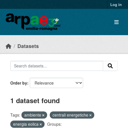
Skip to main content
Log in
Datasets
Order by
1 dataset found
Tags:
ambiente
centrali energetiche
energia eolica
Groups: