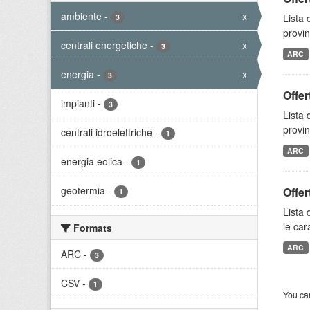
ambiente
-
x
Lista 
3
provin
centrali energetiche
-
x
3
ARC
energia
-
x
3
Offer
impianti
-
3
Lista 
provin
centrali idroelettriche
-
1
ARC
energia eolica
-
1
geotermia
-
Offer
1
Lista 
le car
Formats
ARC
ARC
-
3
CSV
-
1
You can