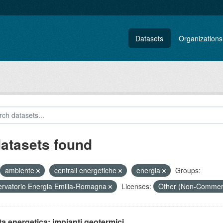
Datasets
Organizations
datasets found
ambiente
centrali energetiche
energia
Groups:
rvatorio Energia Emilia-Romagna
Licenses:
Other (Non-Commer
ta energetica: impianti geotermici