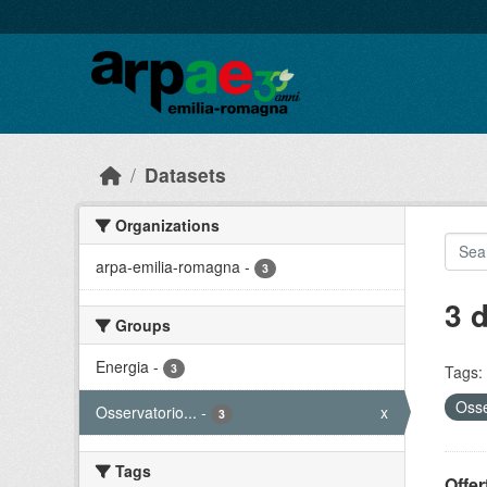
Skip to main content
Datasets
Organizations
arpa-emilia-romagna
-
3
3 
Groups
Energia
-
3
Tags:
Osse
Osservatorio...
-
x
3
Tags
Offer