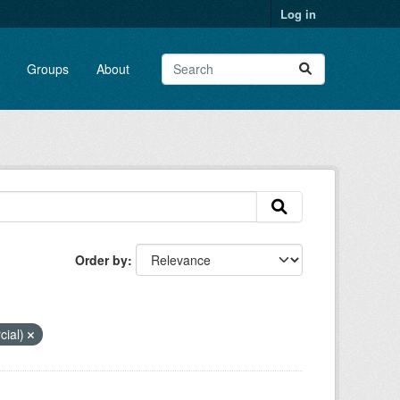
Log in
Groups
About
Order by
cial)