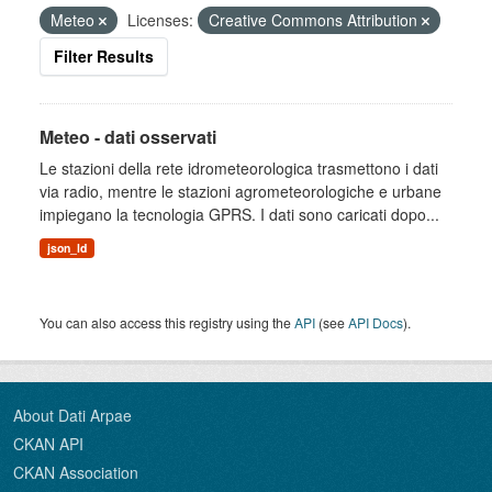
Meteo
Licenses:
Creative Commons Attribution
Filter Results
Meteo - dati osservati
Le stazioni della rete idrometeorologica trasmettono i dati
via radio, mentre le stazioni agrometeorologiche e urbane
impiegano la tecnologia GPRS. I dati sono caricati dopo...
json_ld
You can also access this registry using the
API
(see
API Docs
).
About Dati Arpae
CKAN API
CKAN Association