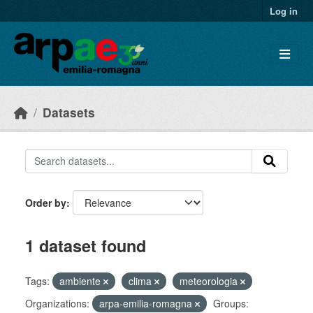
Skip to main content
Log in
Datasets
Order by
1 dataset found
Tags:
ambiente
clima
meteorologia
Organizations:
arpa-emilia-romagna
Groups: