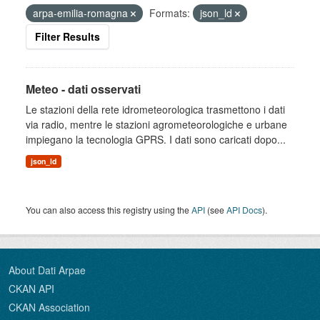
arpa-emilia-romagna
Formats:
json_ld
Filter Results
Meteo - dati osservati
Le stazioni della rete idrometeorologica trasmettono i dati
via radio, mentre le stazioni agrometeorologiche e urbane
impiegano la tecnologia GPRS. I dati sono caricati dopo...
json_ld
You can also access this registry using the
API
(see
API Docs
).
About Dati Arpae
CKAN API
CKAN Association