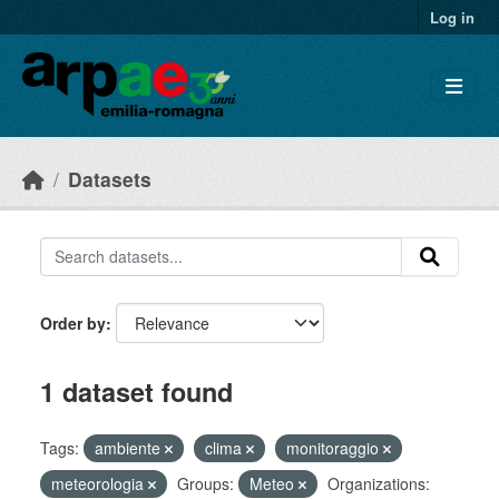
Skip to main content
Log in
Datasets
Order by
1 dataset found
Tags:
ambiente
clima
monitoraggio
meteorologia
Groups:
Meteo
Organizations: