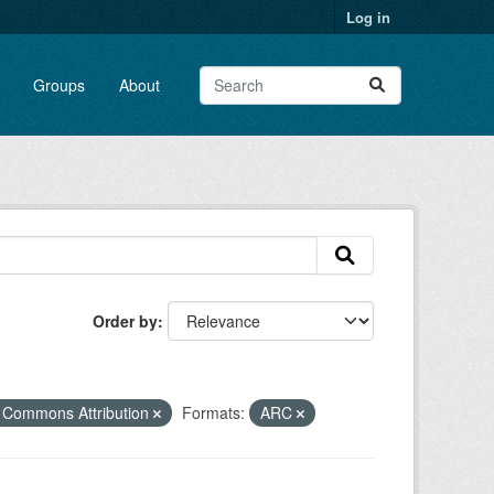
Log in
Groups
About
Order by
 Commons Attribution
Formats:
ARC