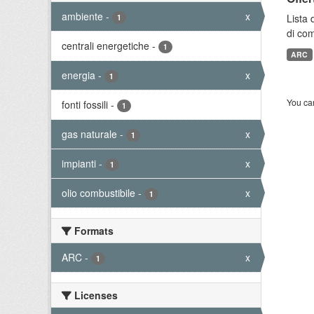
ambiente
-
x
Lista 
1
di com
centrali energetiche
-
1
ARC
energia
-
x
1
You can
fonti fossili
-
1
gas naturale
-
x
1
impianti
-
x
1
olio combustibile
-
x
1
Formats
ARC
-
x
1
Licenses