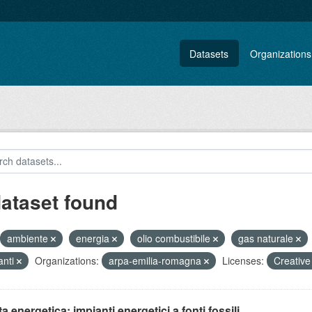
Datasets
Organizations
dataset found
ambiente
energia
olio combustibile
gas naturale
anti
Organizations:
arpa-emilia-romagna
Licenses:
Creative
ta energetica: impianti energetici a fonti fossili