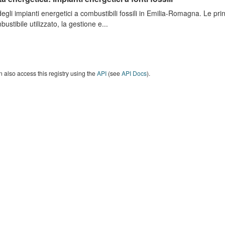
degli impianti energetici a combustibili fossili in Emilia-Romagna. Le pri
bustibile utilizzato, la gestione e...
 also access this registry using the
API
(see
API Docs
).