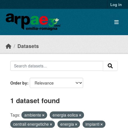
Skip to main content
Log in
Datasets
Order by
1 dataset found
Tags:
ambiente
energia eolica
centrali energetiche
energia
impianti