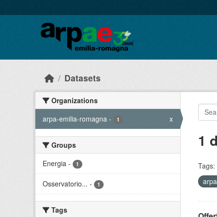
Skip to main content
Datasets
Organizations
arpa-emilia-romagna
-
x
1
1 
Groups
Energia
-
1
Tags:
arpa
Osservatorio...
-
1
Tags
Offer