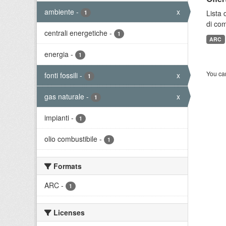
ambiente
-
x
Lista 
1
di com
centrali energetiche
-
1
ARC
energia
-
1
You can
fonti fossili
-
x
1
gas naturale
-
x
1
impianti
-
1
olio combustibile
-
1
Formats
ARC
-
1
Licenses