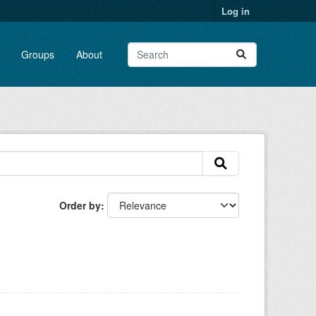
Log in
Groups
About
Order by