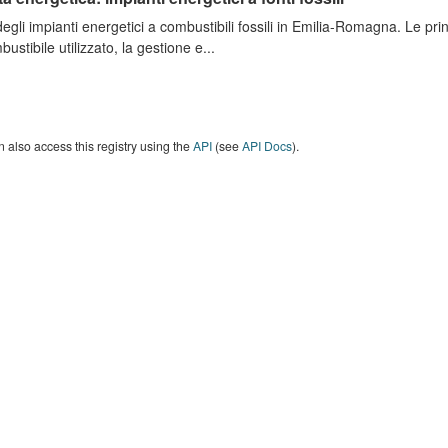
degli impianti energetici a combustibili fossili in Emilia-Romagna. Le pri
bustibile utilizzato, la gestione e...
 also access this registry using the
API
(see
API Docs
).