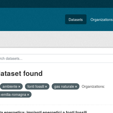
Datasets
Organizations
dataset found
ambiente
fonti fossili
gas naturale
Organizations:
-emilia-romagna
ta energetica: impianti energetici a fonti fossili