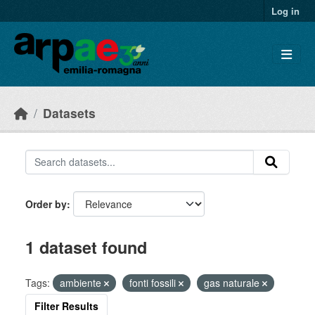
Skip to main content
Log in
Datasets
Order by
1 dataset found
Tags:
ambiente
fonti fossili
gas naturale
Filter Results