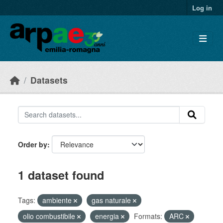
Skip to main content
Log in
Datasets
Order by
1 dataset found
Tags:
ambiente
gas naturale
olio combustibile
energia
Formats:
ARC