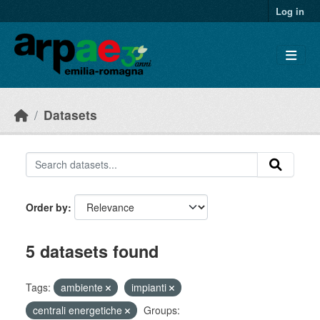
Skip to main content
Log in
Datasets
Order by
5 datasets found
Tags:
ambiente
impianti
centrali energetiche
Groups: