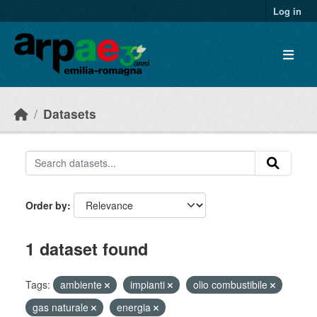
Skip to main content
Log in
Datasets
Order by
1 dataset found
Tags:
ambiente
impianti
olio combustibile
gas naturale
energia