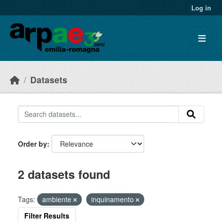
Skip to main content
Log in
Datasets
Order by
2 datasets found
Tags:
ambiente
inquinamento
Filter Results