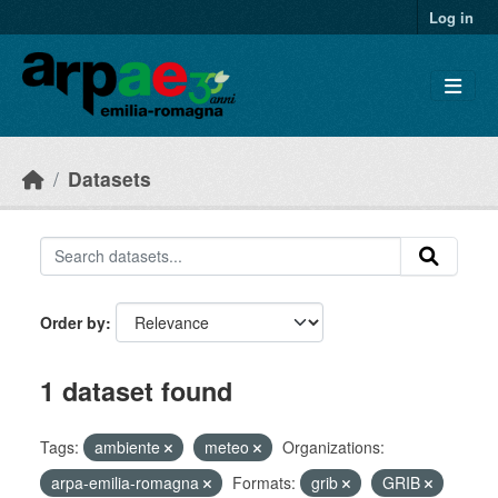
Skip to main content
Log in
Datasets
Order by
1 dataset found
Tags:
ambiente
meteo
Organizations:
arpa-emilia-romagna
Formats:
grib
GRIB