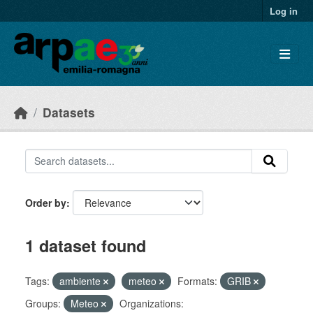
Skip to main content
Log in
Datasets
Order by
1 dataset found
Tags:
ambiente
meteo
Formats:
GRIB
Groups:
Meteo
Organizations: