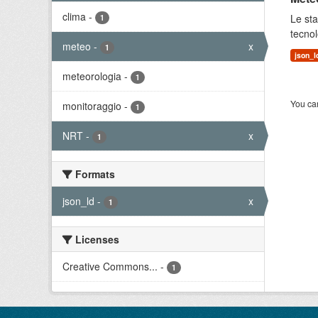
clima
-
Le sta
1
tecnol
meteo
-
x
1
json_l
meteorologia
-
1
You can
monitoraggio
-
1
NRT
-
x
1
Formats
json_ld
-
x
1
Licenses
Creative Commons...
-
1