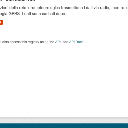
zioni della rete idrometeorologica trasmettono i dati via radio, mentre
ogia GPRS. I dati sono caricati dopo...
d
 also access this registry using the
API
(see
API Docs
).