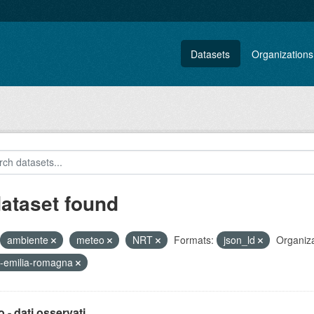
Datasets
Organizations
dataset found
ambiente
meteo
NRT
Formats:
json_ld
Organiza
-emilia-romagna
 - dati osservati