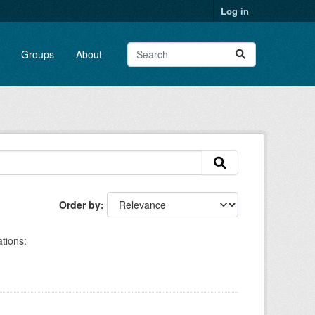
Log in
Groups
About
Order by
tions: