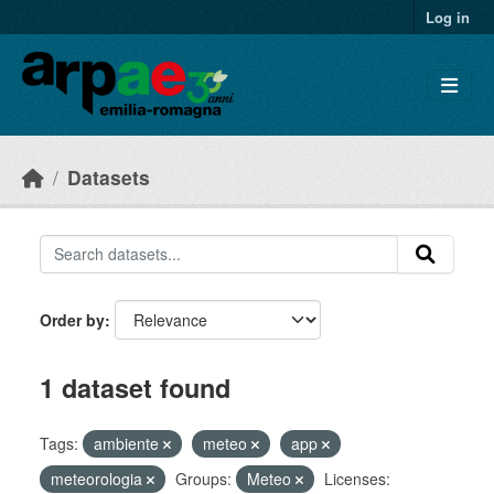
Skip to main content
Log in
Datasets
Order by
1 dataset found
Tags:
ambiente
meteo
app
meteorologia
Groups:
Meteo
Licenses: