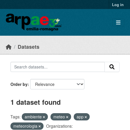
Skip to main content
Log in
Datasets
Order by
1 dataset found
Tags:
ambiente
meteo
app
meteorologia
Organizations: