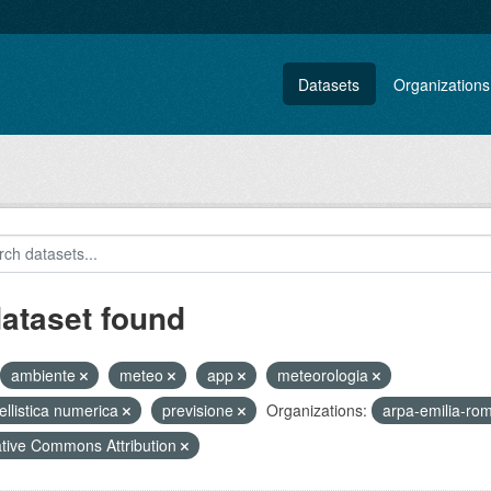
Datasets
Organizations
dataset found
ambiente
meteo
app
meteorologia
llistica numerica
previsione
Organizations:
arpa-emilia-r
tive Commons Attribution