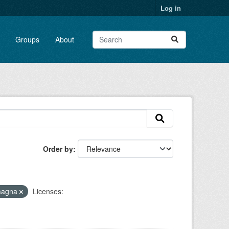
Log in
Groups
About
Order by
omagna
Licenses: