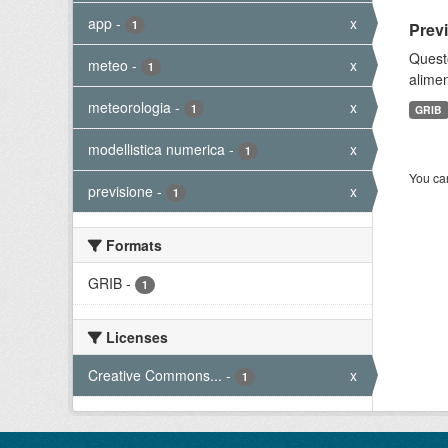
app
-
x
1
Prev
Quest
meteo
-
x
1
alimen
meteorologia
-
x
1
GRIB
modellistica numerica
-
x
1
You can
previsione
-
x
1
Formats
GRIB
-
1
Licenses
Creative Commons...
-
x
1